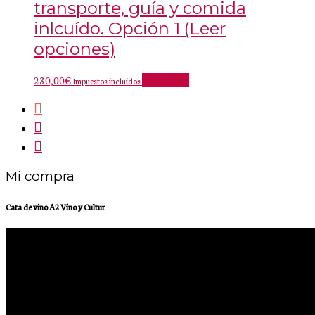
transporte, guía y comida
inlcuído. Opción 1 (Leer
opciones)
230,00
€
Add to cart
Impuestos incluidos
Mi compra
Cata de vino A2 Vino y Cultur