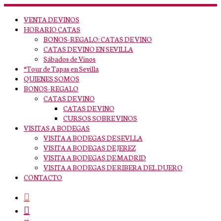
Saltar
al
VENTA DE VINOS
contenido
HORARIO CATAS
BONOS-REGALO: CATAS DE VINO
CATAS DE VINO EN SEVILLA
Sábados de Vinos
“Tour de Tapas en Sevilla
QUIENES SOMOS
BONOS-REGALO
CATAS DE VINO
CATAS DE VINO
CURSOS SOBRE VINOS
VISITAS A BODEGAS
VISITA A BODEGAS DE SEVLLA
VISITA A BODEGAS DE JEREZ
VISITA A BODEGAS DE MADRID
VISITA A BODEGAS DE RIBERA DEL DUERO
CONTACTO