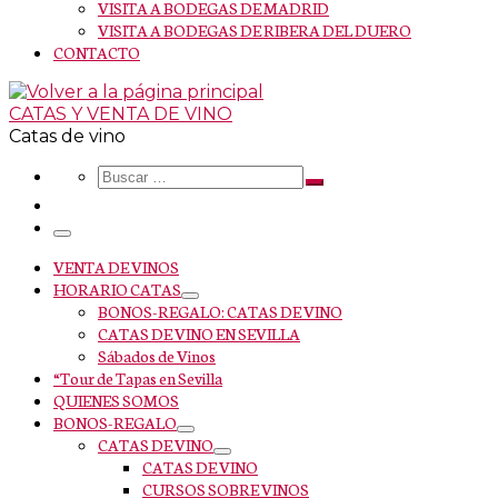
VISITA A BODEGAS DE MADRID
VISITA A BODEGAS DE RIBERA DEL DUERO
CONTACTO
CATAS Y VENTA DE VINO
Catas de vino
Search
Buscar
Buscar
…
Menu
VENTA DE VINOS
HORARIO CATAS
BONOS-REGALO: CATAS DE VINO
CATAS DE VINO EN SEVILLA
Sábados de Vinos
“Tour de Tapas en Sevilla
QUIENES SOMOS
BONOS-REGALO
CATAS DE VINO
CATAS DE VINO
CURSOS SOBRE VINOS