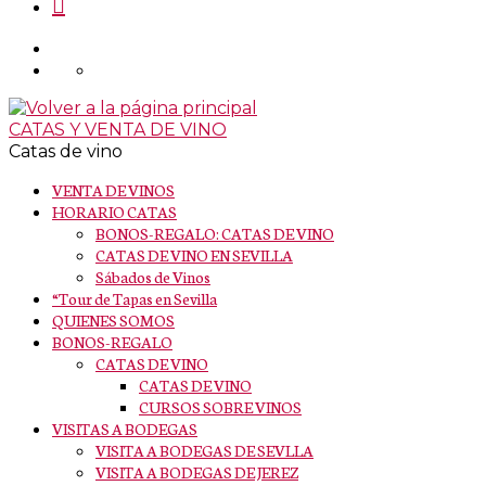
Search
CATAS Y VENTA DE VINO
Catas de vino
VENTA DE VINOS
HORARIO CATAS
BONOS-REGALO: CATAS DE VINO
CATAS DE VINO EN SEVILLA
Sábados de Vinos
“Tour de Tapas en Sevilla
QUIENES SOMOS
BONOS-REGALO
CATAS DE VINO
CATAS DE VINO
CURSOS SOBRE VINOS
VISITAS A BODEGAS
VISITA A BODEGAS DE SEVLLA
VISITA A BODEGAS DE JEREZ