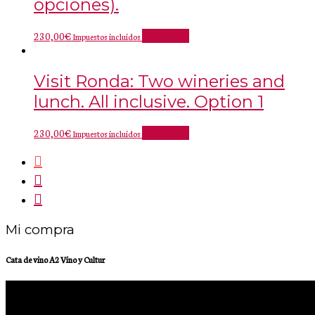
opciones).
230,00
€
Add to cart
Impuestos incluidos
Visit Ronda: Two wineries and
lunch. All inclusive. Option 1
230,00
€
Add to cart
Impuestos incluidos
Mi compra
Cata de vino A2 Vino y Cultur