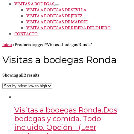
VISITAS A BODEGAS
VISITA A BODEGAS DE SEVLLA
VISITA A BODEGAS DE JEREZ
VISITA A BODEGAS DE MADRID
VISITA A BODEGAS DE RIBERA DEL DUERO
CONTACTO
Inicio
»
Products tagged “Visitas a bodegas Ronda”
Visitas a bodegas Ronda
Showing all 2 results
Visitas a bodegas Ronda.Dos
bodegas y comida. Todo
incluido. Opción 1 (Leer