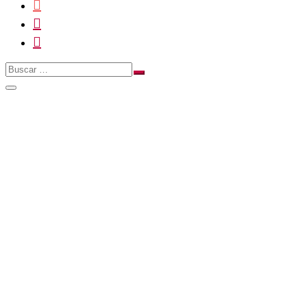
Buscar
Buscar
…