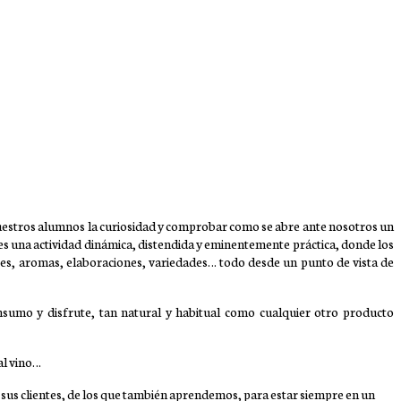
n nuestros alumnos la curiosidad y comprobar como se abre ante nosotros un
, es una actividad dinámica, distendida y eminentemente práctica, donde los
es, aromas, elaboraciones, variedades… todo desde un punto de vista de
nsumo y disfrute, tan natural y habitual como cualquier otro producto
al vino…
 sus clientes, de los que también aprendemos, para estar siempre en un