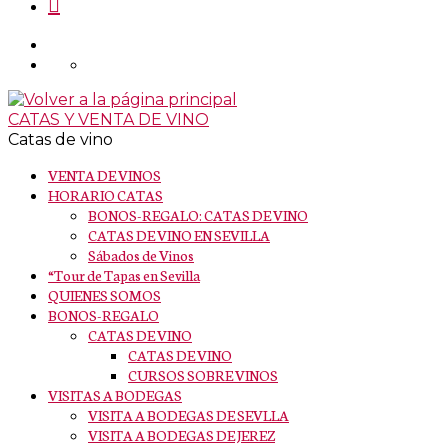
Search
CATAS Y VENTA DE VINO
Catas de vino
VENTA DE VINOS
HORARIO CATAS
BONOS-REGALO: CATAS DE VINO
CATAS DE VINO EN SEVILLA
Sábados de Vinos
“Tour de Tapas en Sevilla
QUIENES SOMOS
BONOS-REGALO
CATAS DE VINO
CATAS DE VINO
CURSOS SOBRE VINOS
VISITAS A BODEGAS
VISITA A BODEGAS DE SEVLLA
VISITA A BODEGAS DE JEREZ