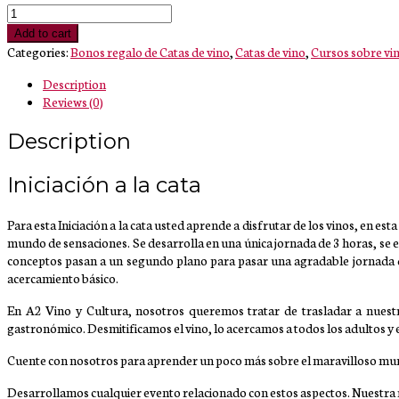
Iniciación
a
Add to cart
la
Categories:
Bonos regalo de Catas de vino
,
Catas de vino
,
Cursos sobre vi
cata.
quantity
Description
Reviews (0)
Description
Iniciación a la cata
Para esta Iniciación a la cata usted aprende a disfrutar de los vinos, en
mundo de sensaciones. Se desarrolla en una única jornada de 3 horas, se en
conceptos pasan a un segundo plano para pasar una agradable jornada 
acercamiento básico.
En A2 Vino y Cultura, nosotros queremos tratar de trasladar a nuestr
gastronómico. Desmitificamos el vino, lo acercamos a todos los adultos 
Cuente con nosotros para aprender un poco más sobre el maravilloso mundo
Desarrollamos cualquier evento relacionado con estos aspectos. Nuestra r