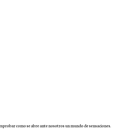
 comprobar como se abre ante nosotros un mundo de sensaciones.