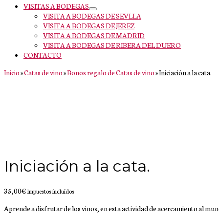
VISITAS A BODEGAS
VISITA A BODEGAS DE SEVLLA
VISITA A BODEGAS DE JEREZ
VISITA A BODEGAS DE MADRID
VISITA A BODEGAS DE RIBERA DEL DUERO
CONTACTO
Inicio
»
Catas de vino
»
Bonos regalo de Catas de vino
»
Iniciación a la cata.
Iniciación a la cata.
35,00
€
Impuestos incluidos
Aprende a disfrutar de los vinos, en esta actividad de acercamiento al 