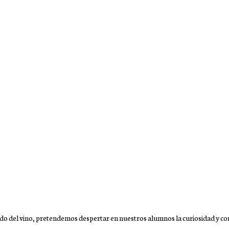
mundo del vino, pretendemos despertar en nuestros alumnos la curiosidad y