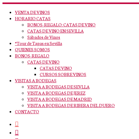
Saltar
al
VENTA DE VINOS
contenido
HORARIO CATAS
BONOS-REGALO: CATAS DE VINO
CATAS DE VINO EN SEVILLA
Sábados de Vinos
“Tour de Tapas en Sevilla
QUIENES SOMOS
BONOS-REGALO
CATAS DE VINO
CATAS DE VINO
CURSOS SOBRE VINOS
VISITAS A BODEGAS
VISITA A BODEGAS DE SEVLLA
VISITA A BODEGAS DE JEREZ
VISITA A BODEGAS DE MADRID
VISITA A BODEGAS DE RIBERA DEL DUERO
CONTACTO