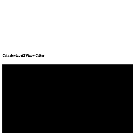
Cata de vino A2 Vino y Cultur